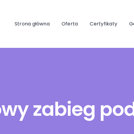
Strona główna
Oferta
Certyfikaty
G
wy zabieg pod