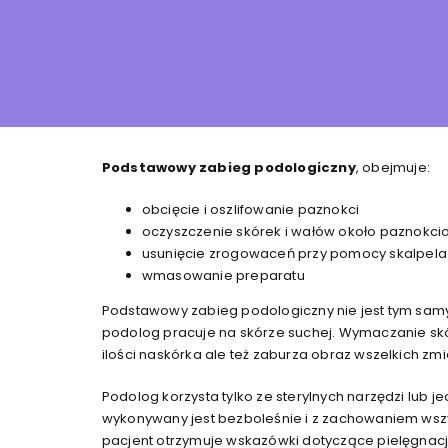
Podstawowy zabieg podologiczny
, obejmuje:
obcięcie i oszlifowanie paznokci
oczyszczenie skórek i wałów około paznokc
usunięcie zrogowaceń przy pomocy skalpela
wmasowanie preparatu
Podstawowy zabieg podologiczny nie jest tym sam
podolog pracuje na skórze suchej. Wymaczanie skóry
ilości naskórka ale też zaburza obraz wszelkich z
Podolog korzysta tylko ze sterylnych narzędzi lu
wykonywany jest bezboleśnie i z zachowaniem wsz
pacjent otrzymuje wskazówki dotyczące pielęgnacji